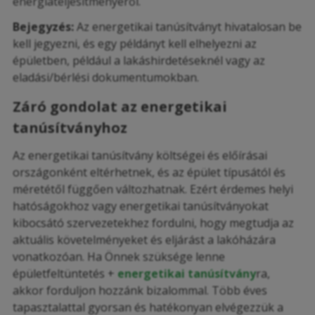
energiateljesítményéről.
Bejegyzés:
Az energetikai tanúsítványt hivatalosan be
kell jegyezni, és egy példányt kell elhelyezni az
épületben, például a lakáshirdetéseknél vagy az
eladási/bérlési dokumentumokban.
Záró gondolat az energetikai
tanúsítványhoz
Az energetikai tanúsítvány költségei és előírásai
országonként eltérhetnek, és az épület típusától és
méretétől függően változhatnak. Ezért érdemes helyi
hatóságokhoz vagy energetikai tanúsítványokat
kibocsátó szervezetekhez fordulni, hogy megtudja az
aktuális követelményeket és eljárást a lakóházára
vonatkozóan. Ha Önnek szüksége lenne
épületfeltüntetés +
energetikai tanúsítvány
ra,
akkor forduljon hozzánk bizalommal. Több éves
tapasztalattal gyorsan és hatékonyan elvégezzük a