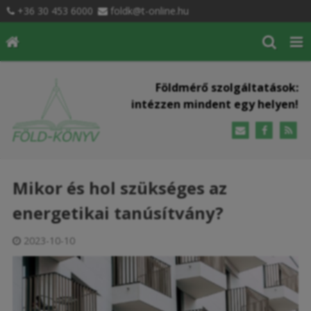
+36 30 453 6000
foldk@t-online.hu
Földmérő szolgáltatások:
intézzen mindent egy helyen!
Mikor és hol szükséges az
energetikai tanúsítvány?
2023-10-10