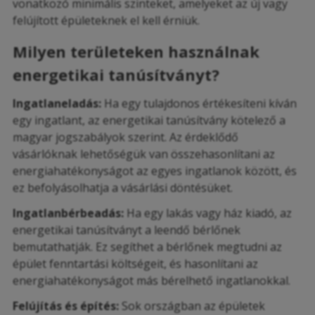
vonatkozó minimális szinteket, amelyeket az új vagy
felújított épületeknek el kell érniük.
Milyen területeken használnak
energetikai tanúsítványt?
Ingatlaneladás:
Ha egy tulajdonos értékesíteni kíván
egy ingatlant, az energetikai tanúsítvány kötelező a
magyar jogszabályok szerint. Az érdeklődő
vásárlóknak lehetőségük van összehasonlítani az
energiahatékonyságot az egyes ingatlanok között, és
ez befolyásolhatja a vásárlási döntésüket.
Ingatlanbérbeadás:
Ha egy lakás vagy ház kiadó, az
energetikai tanúsítványt a leendő bérlőnek
bemutathatják. Ez segíthet a bérlőnek megtudni az
épület fenntartási költségeit, és hasonlítani az
energiahatékonyságot más bérelhető ingatlanokkal.
Felújítás és építés:
Sok országban az épületek