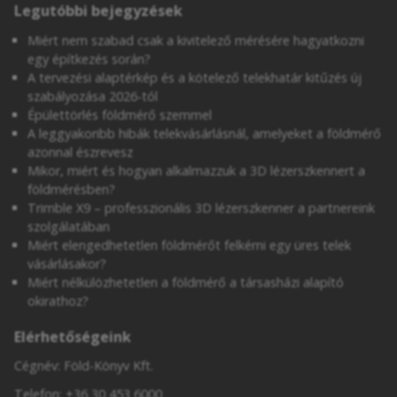
Legutóbbi bejegyzések
Miért nem szabad csak a kivitelező mérésére hagyatkozni
egy építkezés során?
A tervezési alaptérkép és a kötelező telekhatár kitűzés új
szabályozása 2026-tól
Épülettörlés földmérő szemmel
A leggyakoribb hibák telekvásárlásnál, amelyeket a földmérő
azonnal észrevesz
Mikor, miért és hogyan alkalmazzuk a 3D lézerszkennert a
földmérésben?
Trimble X9 – professzionális 3D lézerszkenner a partnereink
szolgálatában
Miért elengedhetetlen földmérőt felkérni egy üres telek
vásárlásakor?
Miért nélkülözhetetlen a földmérő a társasházi alapító
okirathoz?
Elérhetőségeink
Cégnév: Föld-Könyv Kft.
Telefon:
+36 30 453 6000