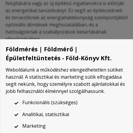
felújítására vagy az új építésű ingatlanokra is előírják
az energetikai tanúsítványt. Ez segít az építészeknek
és tervezőknek az energiahatékonyság szempontjából
optimális döntések meghozatalában, és a
hatóságoknak a szabályozások betartásának
ellenőrzésében.
Földmérés | Földmérő |
Ingatlanhitel és támogatások:
Néhány országban
az energetikai tanúsítványok szükségesek lehetnek
Épületfeltüntetés - Föld-Könyv Kft.
ahhoz, hogy az ingatlantulajdonosok igénybe
Weboldalunk a működéshez elengedhetetlen sütiket
vehessék az energia megtakarításokra vagy
használ. A statisztikai és marketing sütik elfogadása
fenntarthatósági intézkedésekre vonatkozó
segít nekünk, hogy személyre szabott ajánlatokkal és
kormányzati támogatásokat vagy kedvezményes
jobb felhasználói élménnyel szolgálhassunk.
hiteleket.
Funkcionális (szükséges)
Az energetikai tanúsítvány
elkészítésének lépései
Analitikai, statisztikai
Marketing
Általánosságban elmondható, hogy egy energetikai