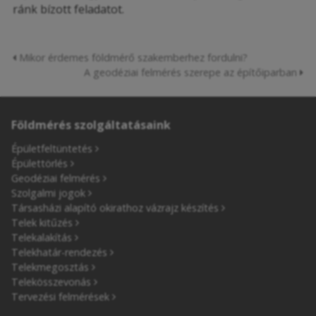
ránk bízott feladatot.
Mikor érdemes földmérő szakemberhez fordulni?
A geodéziai felmérés szerepe az építőiparban
Földmérés szolgáltatásaink
Épületfeltüntetés
Épülettörlés
Geodéziai felmérés
Szolgalmi jogok
Társasházi alapító okirathoz vázrajz készítés
Telek kitűzés
Telekalakítás
Telekhatár-rendezés
Telekmegosztás
Telekösszevonás
Tervezési felmérések