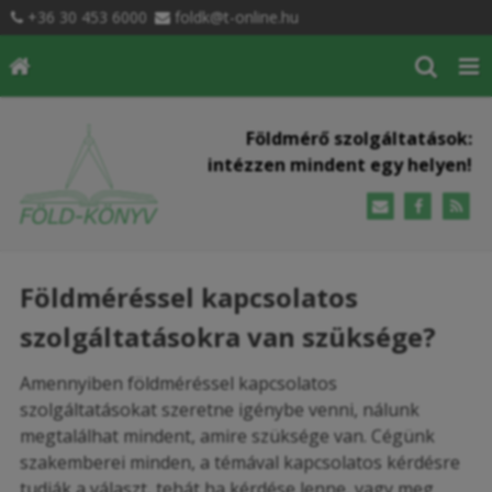
+36 30 453 6000
foldk@t-online.hu
Földmérő szolgáltatások:
intézzen mindent egy helyen!
Földméréssel kapcsolatos
szolgáltatásokra van szüksége?
Amennyiben földméréssel kapcsolatos
szolgáltatásokat szeretne igénybe venni, nálunk
megtalálhat mindent, amire szüksége van. Cégünk
szakemberei minden, a témával kapcsolatos kérdésre
tudják a választ, tehát ha kérdése lenne, vagy meg