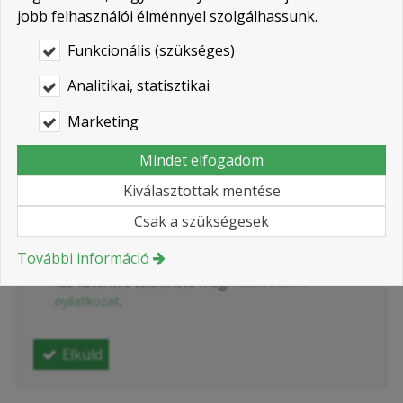
-
Üzenet
*
jobb felhasználói élménnyel szolgálhassunk.
Funkcionális (szükséges)
-
Analitikai, statisztikai
Marketing
-
-
Mindet elfogadom
Kiválasztottak mentése
Nyilatkozat
*
Csak a szükségesek
Hozzájárulok személyes adataim
További információ
kezeléséhez.
Ide kattintva tekinthető meg:
Adatvédelmi
nyilatkozat
.
Elküld