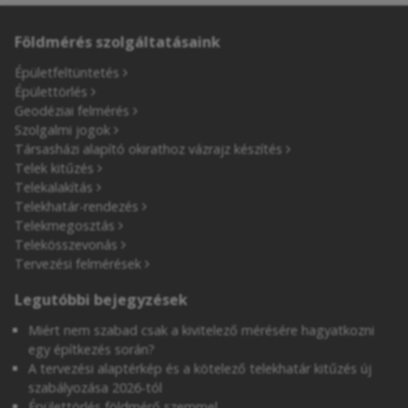
Földmérés szolgáltatásaink
Épületfeltüntetés
Épülettörlés
Geodéziai felmérés
Szolgalmi jogok
Társasházi alapító okirathoz vázrajz készítés
Telek kitűzés
Telekalakítás
Telekhatár-rendezés
Telekmegosztás
Telekösszevonás
Tervezési felmérések
Legutóbbi bejegyzések
Miért nem szabad csak a kivitelező mérésére hagyatkozni
egy építkezés során?
A tervezési alaptérkép és a kötelező telekhatár kitűzés új
szabályozása 2026-tól
Épülettörlés földmérő szemmel