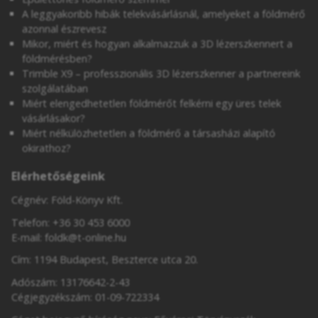
A leggyakoribb hibák telekvásárlásnál, amelyeket a földmérő
azonnal észrevesz
Mikor, miért és hogyan alkalmazzuk a 3D lézerszkennert a
földmérésben?
Trimble X9 – professzionális 3D lézerszkenner a partnereink
szolgálatában
Miért elengedhetetlen földmérőt felkérni egy üres telek
vásárlásakor?
Miért nélkülözhetetlen a földmérő a társasházi alapító
okirathoz?
Elérhetőségeink
Cégnév: Föld-Könyv Kft.
Telefon:
+36 30 453 6000
E-mail:
foldk@t-online.hu
Cím: 1194 Budapest, Beszterce utca 20.
Adószám: 13176642-2-43
Cégjegyzékszám: 01-09-722334