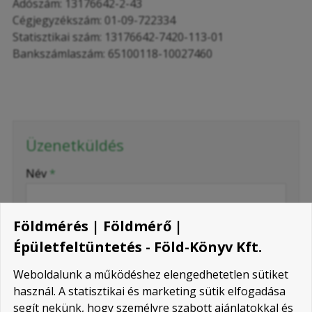
Adószám: 13176642-2-43
Cégjegyzékszám: 01-09-722334
Statisztikai szám: 13176642-7420-113-01
Bankszámlaszám: 65100118-10027460
Üzenetküldés
-
Név
*
-
E-mail
*
Földmérés | Földmérő |
Épületfeltüntetés - Föld-Könyv Kft.
-
Telefonszám
*
Weboldalunk a működéshez elengedhetetlen sütiket
használ. A statisztikai és marketing sütik elfogadása
segít nekünk, hogy személyre szabott ajánlatokkal és