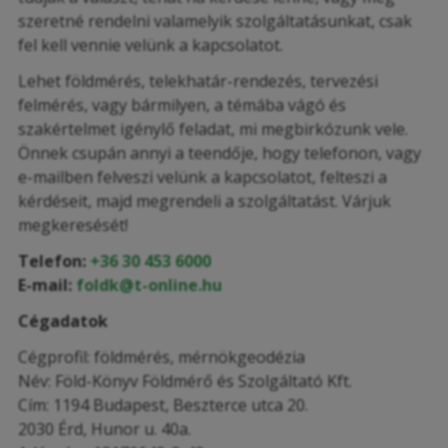
szeretné rendelni valamelyik szolgáltatásunkat, csak
fel kell vennie velünk a kapcsolatot.
Lehet földmérés, telekhatár-rendezés, tervezési
felmérés, vagy bármilyen, a témába vágó és
szakértelmet igénylő feladat, mi megbirkózunk vele.
Önnek csupán annyi a teendője, hogy telefonon, vagy
e-mailben felveszi velünk a kapcsolatot, felteszi a
kérdéseit, majd megrendeli a szolgáltatást. Várjuk
megkeresését!
Telefon:
+36 30 453 6000
E-mail:
foldk@t-online.hu
Cégadatok
Cégprofil: földmérés, mérnökgeodézia
Név: Föld-Könyv Földmérő és Szolgáltató Kft.
Cím: 1194 Budapest, Beszterce utca 20.
2030 Érd, Hunor u. 40a.