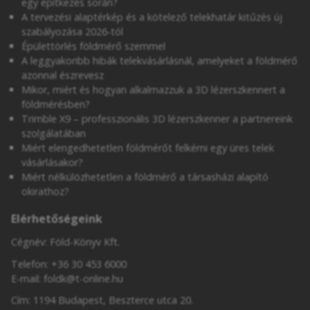
egy építkezés során?
A tervezési alaptérkép és a kötelező telekhatár kitűzés új
szabályozása 2026-tól
Épülettörlés földmérő szemmel
A leggyakoribb hibák telekvásárlásnál, amelyeket a földmérő
azonnal észrevesz
Mikor, miért és hogyan alkalmazzuk a 3D lézerszkennert a
földmérésben?
Trimble X9 – professzionális 3D lézerszkenner a partnereink
szolgálatában
Miért elengedhetetlen földmérőt felkérni egy üres telek
vásárlásakor?
Miért nélkülözhetetlen a földmérő a társasházi alapító
okirathoz?
Elérhetőségeink
Cégnév: Föld-Könyv Kft.
Telefon:
+36 30 453 6000
E-mail:
foldk@t-online.hu
Cím: 1194 Budapest, Beszterce utca 20.