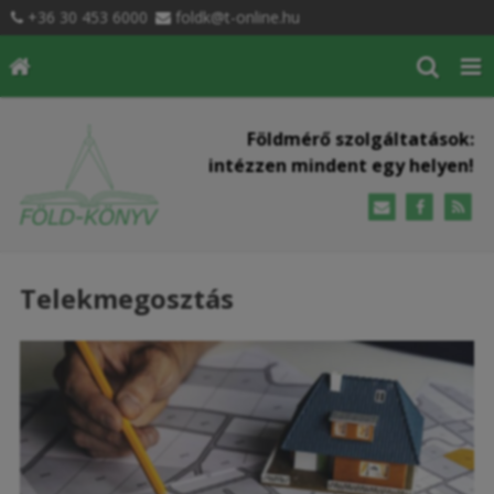
+36 30 453 6000
foldk@t-online.hu
Földmérő szolgáltatások:
intézzen mindent egy helyen!
Telekmegosztás