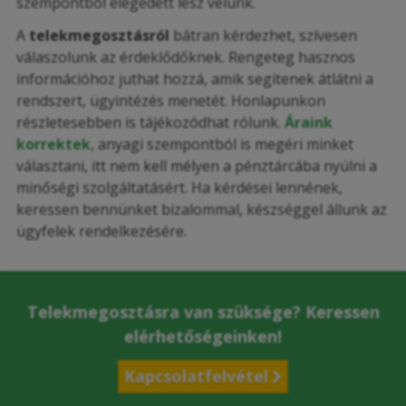
szempontból elégedett lesz velünk.
A
telekmegosztásról
bátran kérdezhet, szívesen
válaszolunk az érdeklődőknek. Rengeteg hasznos
információhoz juthat hozzá, amik segítenek átlátni a
rendszert, ügyintézés menetét. Honlapunkon
részletesebben is tájékozódhat rólunk.
Áraink
korrektek
, anyagi szempontból is megéri minket
választani, itt nem kell mélyen a pénztárcába nyúlni a
minőségi szolgáltatásért. Ha kérdései lennének,
keressen bennünket bizalommal, készséggel állunk az
ügyfelek rendelkezésére.
Telekmegosztásra van szüksége? Keressen
elérhetőségeinken!
Kapcsolatfelvétel