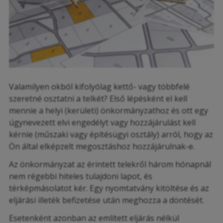
Valamilyen okból kifolyólag kettő- vagy többfelé
szeretné osztatni a telkét? Első lépésként el kell
mennie a helyi (kerületi) önkormányzathoz és ott egy
úgynevezett elvi engedélyt vagy hozzájárulást kell
kérnie (műszaki vagy építésügyi osztály) arról, hogy az
Ön által elképzelt megosztáshoz hozzájárulnak-e.
Az önkormányzat az érintett telekről három hónapnál
nem régebbi hiteles tulajdoni lapot, és
térképmásolatot kér. Egy nyomtatvány kitöltése és az
eljárási illeték befizetése után meghozza a döntését.
Esetenként azonban az említett eljárás nélkül