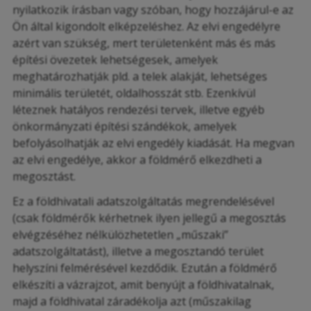
nyilatkozik írásban vagy szóban, hogy hozzájárul-e az
Ön által kigondolt elképzeléshez. Az elvi engedélyre
azért van szükség, mert területenként más és más
építési övezetek lehetségesek, amelyek
meghatározhatják pld. a telek alakját, lehetséges
minimális területét, oldalhosszát stb. Ezenkívül
léteznek hatályos rendezési tervek, illetve egyéb
önkormányzati építési szándékok, amelyek
befolyásolhatják az elvi engedély kiadását. Ha megvan
az elvi engedélye, akkor a földmérő elkezdheti a
megosztást.
Ez a földhivatali adatszolgáltatás megrendelésével
(csak földmérők kérhetnek ilyen jellegű a megosztás
elvégzéséhez nélkülözhetetlen „műszaki”
adatszolgáltatást), illetve a megosztandó terület
helyszíni felmérésével kezdődik. Ezután a földmérő
elkészíti a vázrajzot, amit benyújt a földhivatalnak,
majd a földhivatal záradékolja azt (műszakilag