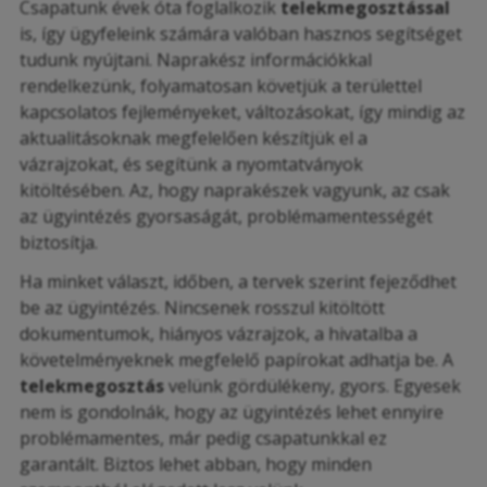
Csapatunk évek óta foglalkozik
telekmegosztással
is, így ügyfeleink számára valóban hasznos segítséget
tudunk nyújtani. Naprakész információkkal
rendelkezünk, folyamatosan követjük a területtel
kapcsolatos fejleményeket, változásokat, így mindig az
aktualitásoknak megfelelően készítjük el a
vázrajzokat, és segítünk a nyomtatványok
kitöltésében. Az, hogy naprakészek vagyunk, az csak
az ügyintézés gyorsaságát, problémamentességét
biztosítja.
Ha minket választ, időben, a tervek szerint fejeződhet
be az ügyintézés. Nincsenek rosszul kitöltött
dokumentumok, hiányos vázrajzok, a hivatalba a
követelményeknek megfelelő papírokat adhatja be. A
telekmegosztás
velünk gördülékeny, gyors. Egyesek
nem is gondolnák, hogy az ügyintézés lehet ennyire
problémamentes, már pedig csapatunkkal ez
garantált. Biztos lehet abban, hogy minden