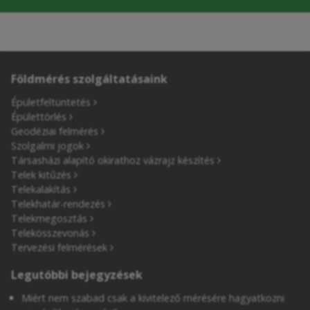
Földmérés szolgáltatásaink
Épületfeltüntetés
Épülettörlés
Geodéziai felmérés
Szolgalmi jogok
Társasházi alapító okirathoz vázrajz készítés
Telek kitűzés
Telekalakítás
Telekhatár-rendezés
Telekmegosztás
Telekösszevonás
Tervezési felmérések
Legutóbbi bejegyzések
Miért nem szabad csak a kivitelező mérésére hagyatkozni