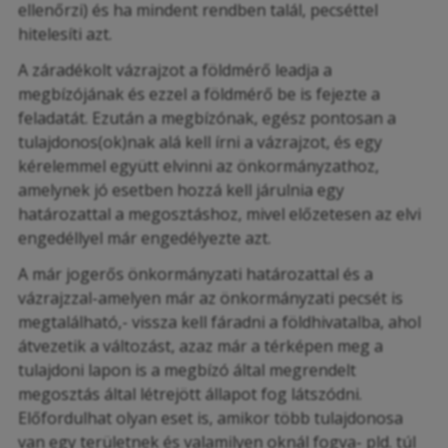
ellenőrzi) és ha mindent rendben talál, pecséttel
hitelesíti azt.
A záradékolt vázrajzot a földmérő leadja a
megbízójának és ezzel a földmérő be is fejezte a
feladatát. Ezután a megbízónak, egész pontosan a
tulajdonos(ok)nak alá kell írni a vázrajzot, és egy
kérelemmel együtt elvinni az önkormányzathoz,
amelynek jó esetben hozzá kell járulnia egy
határozattal a megosztáshoz, mivel előzetesen az elvi
engedéllyel már engedélyezte azt.
A már jogerős önkormányzati határozattal és a
vázrajzzal-amelyen már az önkormányzati pecsét is
megtalálható,- vissza kell fáradni a földhivatalba, ahol
átvezetik a változást, azaz már a térképen meg a
tulajdoni lapon is a megbízó által megrendelt
megosztás által létrejött állapot fog látszódni.
Előfordulhat olyan eset is, amikor több tulajdonosa
van egy területnek és valamilyen oknál fogva- pld. túl