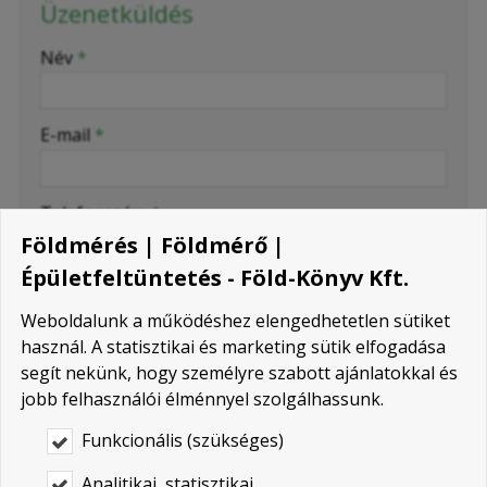
Üzenetküldés
-
Név
*
-
E-mail
*
-
Telefonszám
*
Földmérés | Földmérő |
Épületfeltüntetés - Föld-Könyv Kft.
-
Üzenet
*
Weboldalunk a működéshez elengedhetetlen sütiket
használ. A statisztikai és marketing sütik elfogadása
-
segít nekünk, hogy személyre szabott ajánlatokkal és
jobb felhasználói élménnyel szolgálhassunk.
-
Funkcionális (szükséges)
-
Analitikai, statisztikai