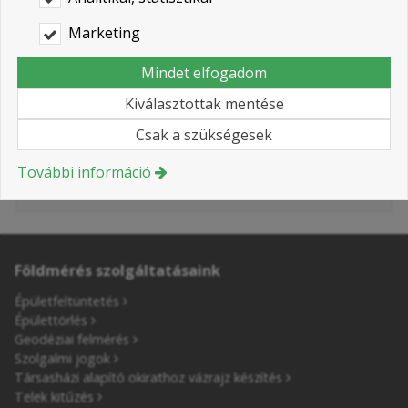
Nyilatkozat
*
Marketing
Hozzájárulok személyes adataim
Mindet elfogadom
kezeléséhez.
Kiválasztottak mentése
Ide kattintva tekinthető meg:
Adatvédelmi
nyilatkozat
.
Csak a szükségesek
További információ
Elküld
Földmérés szolgáltatásaink
Épületfeltüntetés
Épülettörlés
Geodéziai felmérés
Szolgalmi jogok
Társasházi alapító okirathoz vázrajz készítés
Telek kitűzés