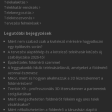
Telekalakítás
Telekhatár-rendezés
Telekmegosztás
Telekösszevonás
Tervezési felmérések
Legutóbbi bejegyzések
Miért nem szabad csak a kivitelező mérésére hagyatkozni
egy építkezés során?
A tervezési alaptérkép és a kötelező telekhatár kitűzés új
szabályozása 2026-tól
Épülettörlés földmérő szemmel
A leggyakoribb hibák telekvásárlásnál, amelyeket a földmérő
azonnal észrevesz
Mikor, miért és hogyan alkalmazzuk a 3D lézerszkennert a
földmérésben?
Trimble X9 – professzionális 3D lézerszkenner a partnereink
szolgálatában
Miért elengedhetetlen földmérőt felkérni egy üres telek
vásárlásakor?
Miért nélkülözhetetlen a földmérő a társasházi alapító