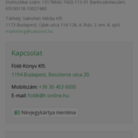
Statisztikai szám: 13176642-7420-113-01 Bankszámlaszám:
65100118-10027460
Tárhely: SalesNet Média Kft.
1173 Budapest, Újlak utca 116-128. A. lház. 2. em. 8. ajtó
marketing@salesnet.hu
Kapcsolat
Föld-Könyv Kft.
1194 Budapest, Beszterce utca 20.
Mobilszám:
+36 30 453 6000
E-mail:
foldk@t-online.hu
Névjegykártya mentése