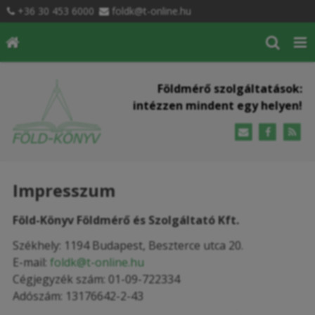
+36 30 453 6000
foldk@t-online.hu
Földmérő szolgáltatások:
intézzen mindent egy helyen!
Impresszum
Föld-Könyv Földmérő és Szolgáltató Kft.
Székhely: 1194 Budapest, Beszterce utca 20.
E-mail:
foldk@t-online.hu
Cégjegyzék szám: 01-09-722334
Adószám: 13176642-2-43