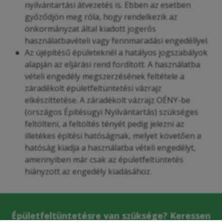
nyilvántartási átvezetés is. Ebben az esetben
győződjön meg róla, hogy rendelkezik az
önkormányzat által kiadott jogerős
használatbavételi vagy fennmaradási engedéllyel.
Az újépítésű épületeknél a hatályos jogszabályok
alapján az eljárási rend fordított. A használatba
vételi engedély megszerzésének feltétele a
záradékolt épületfeltüntetési vázrajz
elkészíttetése. A záradékolt vázrajz OÉNY-be
(országos Építésügyi Nyilvántartás) szükséges
feltölteni, a feltöltés tényét pedig jelezni az
illetékes építési hatóságnak, melyet követően a
hatóság kiadja a használatba vételi engedélyt,
amennyiben már csak az épületfeltüntetés
hiányzott az engedély kiadásához.
Épületfeltüntetésre van szüksége? Keressen