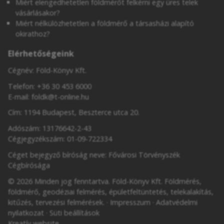
Miért elengedhetetlen földmérőt felkérni egy üres telek
vásárlásakor?
Miért nélkülözhetetlen a földmérő a társasházi alapító
okirathoz?
Elérhetőségeink
Cégnév: Föld-Könyv Kft.
Telefon:
+36 30 453 6000
E-mail:
foldk@t-online.hu
Cím: 1194 Budapest, Beszterce utca 20.
Adószám: 13176642-2-43
Cégjegyzékszám: 01-09-722334
Céget bejegyző bíróság neve: Fővárosi Törvényszék
Cégbírósága
© 2026 Minden jog fenntartva. Föld-Könyv Kft. Földmérés,
földmérő, geodéziai felmérés, épületfeltüntetés, telekalakítás,
kitűzés, tervezési felmérések.
Impresszum
Adatvédelmi
nyilatkozat
Süti beállítások
Kreatív website