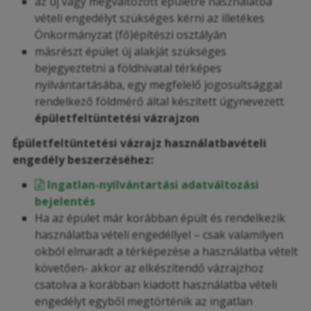
az új vagy megváltozott épületre használatba
vételi engedélyt szükséges kérni az illetékes
Önkormányzat (fő)építészi osztályán
másrészt épület új alakját szükséges
bejegyeztetni a földhivatal térképes
nyilvántartásába, egy megfelelő jogosultsággal
rendelkező földmérő által készített úgynevezett
épületfeltüntetési vázrajzon
Épületfeltüntetési vázrajz használatbavételi
engedély beszerzéséhez:
Ingatlan-nyilvántartási adatváltozási
bejelentés
Ha az épület már korábban épült és rendelkezik
használatba vételi engedéllyel – csak valamilyen
okból elmaradt a térképezése a használatba vételt
követően- akkor az elkészítendő vázrajzhoz
csatolva a korábban kiadott használatba vételi
engedélyt egyből megtörténik az ingatlan