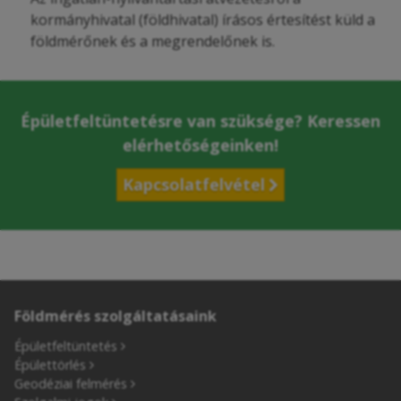
kormányhivatal (földhivatal) írásos értesítést küld a
földmérőnek és a megrendelőnek is.
Épületfeltüntetésre van szüksége? Keressen
elérhetőségeinken!
Kapcsolatfelvétel
Földmérés szolgáltatásaink
Épületfeltüntetés
Épülettörlés
Geodéziai felmérés