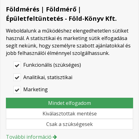
elérhetőségeinken!
Földmérés | Földmérő |
Kapcsolatfelvétel
Épületfeltüntetés - Föld-Könyv Kft.
Weboldalunk a működéshez elengedhetetlen sütiket
használ. A statisztikai és marketing sütik elfogadása
segít nekünk, hogy személyre szabott ajánlatokkal és
Épületfeltüntetés menete
jobb felhasználói élménnyel szolgálhassunk.
Megrendelés
Funkcionális (szükséges)
A megrendeléshez a település nevére és a telek
helyrajzi számára van szükség, ha rendelkezik már
Analitikai, statisztikai
jogerős használatba vételi engedéllyel, azt ilyenkor
Marketing
szükséges jelezni
Földhivatali adatgyűjtés
Mindet elfogadom
A változás előtti nyilvántartott állapot, illetve a
Kiválasztottak mentése
változási vázrajz alapjául szolgáló digitális
alaptérképi állomány és a vonatkozó tulajdonlapi
Csak a szükségesek
adatok beszerzése. Ezt a földmérő intézi. Költségei a
munkadíjon felül: adatszolgáltatás 4.000 Ft,
További információ