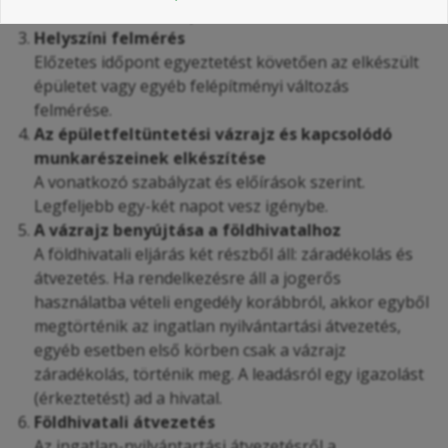
záradékolás 800 Ft/épület
Helyszíni felmérés
Előzetes időpont egyeztetést követően az elkészült
épületet vagy egyéb felépítményi változás
felmérése.
Az épületfeltüntetési vázrajz és kapcsolódó
munkarészeinek elkészítése
A vonatkozó szabályzat és előírások szerint.
Legfeljebb egy-két napot vesz igénybe.
A vázrajz benyújtása a földhivatalhoz
A földhivatali eljárás két részből áll: záradékolás és
átvezetés. Ha rendelkezésre áll a jogerős
használatba vételi engedély korábbról, akkor egyből
megtörténik az ingatlan nyilvántartási átvezetés,
egyéb esetben első körben csak a vázrajz
záradékolás, történik meg. A leadásról egy igazolást
(érkeztetést) ad a hivatal.
Földhivatali átvezetés
Az ingatlan-nyilvántartási átvezetésről a