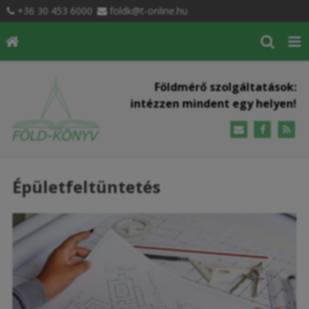
+36 30 453 6000
foldk@t-online.hu
Földmérő szolgáltatások:
intézzen mindent egy helyen!
Épületfeltüntetés