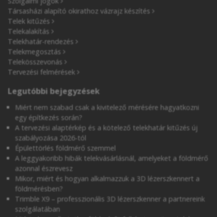
Szolgalmi jogok
Társasházi alapító okirathoz vázrajz készítés
Telek kitűzés
Telekalakítás
Telekhatár-rendezés
Telekmegosztás
Telekösszevonás
Tervezési felmérések
Legutóbbi bejegyzések
Miért nem szabad csak a kivitelező mérésére hagyatkozni
egy építkezés során?
A tervezési alaptérkép és a kötelező telekhatár kitűzés új
szabályozása 2026-tól
Épülettörlés földmérő szemmel
A leggyakoribb hibák telekvásárlásnál, amelyeket a földmérő
azonnal észrevesz
Mikor, miért és hogyan alkalmazzuk a 3D lézerszkennert a
földmérésben?
Trimble X9 – professzionális 3D lézerszkenner a partnereink
szolgálatában