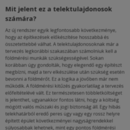
Mit jelent ez a telektulajdonosok
számára?
Az új rendszer egyik legfontosabb következménye,
hogy az építkezések előkészítése hosszabbá és
összetettebbé válhat. A telektulajdonosoknak már a
tervezés legkorábbi szakaszában számolniuk kell a
földmérési munkák szükségességével. Sokan
korábban úgy gondolták, hogy elegendő egy építészt
megbízni, majd a terv elkészülése után szükség esetén
bevonni a földmérőt. Ez a logika a jövőben már nem
működik. A földmérési kitűzés gyakorlatilag a tervezés
előfeltételévé vált. Ez természetesen többletköltséget
is jelenthet, ugyanakkor fontos látni, hogy a költség
mögött valós műszaki és jogi biztonság áll. Egy hibás
telekhatárból eredő peres ügy vagy egy rossz helyre
épített épület következményei nagyságrendekkel
súlyosabbak lehetnek, mint egy pontos földmérési