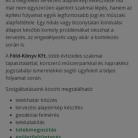
és a megfelelő tervezési alaptérkép elkészítése ma
már nem egyszerűen ajánlott szakmai lépés, hanem az
építési folyamat egyik legfontosabb jogi és műszaki
alapfeltétele. Egy hibás vagy bizonytalan kiindulási
állapot később komoly problémákat okozhat a
tervezés, az engedélyezés vagy akár a kivitelezés
során is.
A
Föld-Könyv Kft.
több évtizedes szakmai
tapasztalattal, korszerű műszerparkkal és naprakész
jogszabályi ismeretekkel segíti ügyfeleit a teljes
folyamat során.
Szolgáltatásaink között megtalálható:
telekhatár kitűzés
tervezési alaptérkép készítés
geodéziai felmérés
telekalakítás
telekmegosztás
épületfeltüntetés