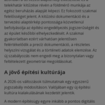
telekhatár kitűzése révén a földmérő munkája az
egész beruházás alapját képezi. Ez fokozott szakmai
felelősséget jelent. A kitűzési dokumentáció és a
tervezési alaptérkép pontossága közvetlenül
befolyásolja az építési engedélyezés jogszerűségét és
az épület későbbi elhelyezkedését. A szakmai
gyakorlatban ezért várhatóan jelentősen
felértékelődik a precíz dokumentáció, a részletes
helyszíni vizsgálat és a történeti adatok elemzése. Az
új szabályozás nem engedi meg a bizonytalan vagy
feltételezett geometriai megoldásokat.
A jövő építési kultúrája
A 2026-os változások túlmutatnak egy egyszerű
jogszabály módosításon. Valójában egy új építési
kultúra kialakulásának kezdetét jelentik.
A modern építésügy egyre inkább a pontos digitális