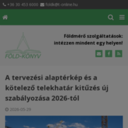
+36 30 453 6000
foldk@t-online.hu
Földmérő szolgáltatások:
intézzen mindent egy helyen!
A tervezési alaptérkép és a
kötelező telekhatár kitűzés új
szabályozása 2026-tól
2026-05-29