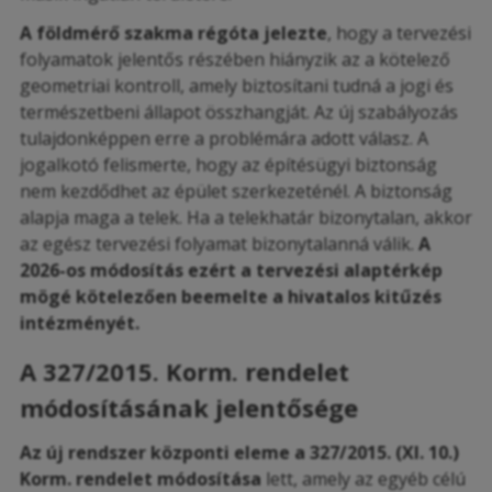
A földmérő szakma régóta jelezte
, hogy a tervezési
folyamatok jelentős részében hiányzik az a kötelező
geometriai kontroll, amely biztosítani tudná a jogi és
természetbeni állapot összhangját. Az új szabályozás
tulajdonképpen erre a problémára adott válasz. A
jogalkotó felismerte, hogy az építésügyi biztonság
nem kezdődhet az épület szerkezeténél. A biztonság
alapja maga a telek. Ha a telekhatár bizonytalan, akkor
az egész tervezési folyamat bizonytalanná válik.
A
2026-os módosítás ezért a tervezési alaptérkép
mögé kötelezően beemelte a hivatalos kitűzés
intézményét.
A 327/2015. Korm. rendelet
módosításának jelentősége
Az új rendszer központi eleme a 327/2015. (XI. 10.)
Korm. rendelet módosítása
lett, amely az egyéb célú