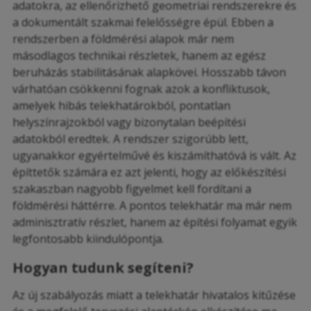
adatokra, az ellenőrizhető geometriai rendszerekre és
a dokumentált szakmai felelősségre épül. Ebben a
rendszerben a földmérési alapok már nem
másodlagos technikai részletek, hanem az egész
beruházás stabilitásának alapkövei. Hosszabb távon
várhatóan csökkenni fognak azok a konfliktusok,
amelyek hibás telekhatárokból, pontatlan
helyszínrajzokból vagy bizonytalan beépítési
adatokból eredtek. A rendszer szigorúbb lett,
ugyanakkor egyértelművé és kiszámíthatóvá is vált. Az
építtetők számára ez azt jelenti, hogy az előkészítési
szakaszban nagyobb figyelmet kell fordítani a
földmérési háttérre. A pontos telekhatár ma már nem
adminisztratív részlet, hanem az építési folyamat egyik
legfontosabb kiindulópontja.
Hogyan tudunk segíteni?
Az új szabályozás miatt a telekhatár hivatalos kitűzése