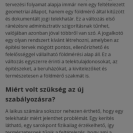
tervezési folyamat alapja immár nem egy feltételezett
geometriai állapot, hanem egy földmérő által kitűzött
és dokumentált jogi telekhatár. Ez a változás első
ránézésre adminisztratív szigorításnak tűnhet,
valójában azonban jóval többről van szó. A jogalkotó
egy olyan rendszert kívánt létrehozni, amelyben az
építési tervek mögött pontos, ellenőrizhető és
felelősséggel vállalható földmérési alap áll. Ez a
változás egyszerre érinti a telektulajdonosokat, az
építészeket, a beruházókat, a kivitelezőket és
természetesen a földmérő szakmát is.
Miért volt szükség az új
szabályozásra?
A laikus számára sokszor nehezen érthető, hogy egy
telekhatár miért jelenthet problémát. Egy kerítés
látható, egy sarokpont fizikailag érzékelhető, így
természetesnek tűnik a feltételezés, hogy ami a