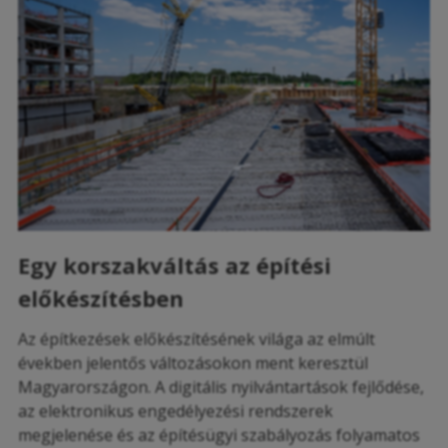
Egy korszakváltás az építési
előkészítésben
Az építkezések előkészítésének világa az elmúlt
években jelentős változásokon ment keresztül
Magyarországon. A digitális nyilvántartások fejlődése,
az elektronikus engedélyezési rendszerek
megjelenése és az építésügyi szabályozás folyamatos