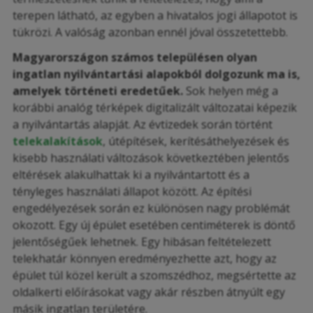
terepen látható, az egyben a hivatalos jogi állapotot is
tükrözi. A valóság azonban ennél jóval összetettebb.
Magyarországon számos településen olyan
ingatlan nyilvántartási alapokból dolgozunk ma is,
amelyek történeti eredetűek.
Sok helyen még a
korábbi analóg térképek digitalizált változatai képezik
a nyilvántartás alapját. Az évtizedek során történt
telekalakítások
, útépítések, kerítésáthelyezések és
kisebb használati változások következtében jelentős
eltérések alakulhattak ki a nyilvántartott és a
tényleges használati állapot között. Az építési
engedélyezések során ez különösen nagy problémát
okozott. Egy új épület esetében centiméterek is döntő
jelentőségűek lehetnek. Egy hibásan feltételezett
telekhatár könnyen eredményezhette azt, hogy az
épület túl közel került a szomszédhoz, megsértette az
oldalkerti előírásokat vagy akár részben átnyúlt egy
másik ingatlan területére.