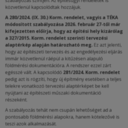
szabályozás szintjén. Az építésügyi rendeletek is
közvetlenül kapcsolódtak hozzájuk.
A 280/2024. (IX. 30.) Korm. rendelet, vagyis a TÉKA
módosított szabályozása 2026. február 27-től már
kifejezetten előírja, hogy az építési hely kizárólag
a 327/2015. Korm. rendelet szerinti tervezési
alaptérkép alapján határozható meg.
Ez azt jelenti,
hogy az építészeti tervezés és az engedélyezési eljárás
immár közvetlenül ráépül a kitűzésen alapuló
földmérési dokumentációra. A rendszer ezzel zárt
egésszé vált. A kapcsolódó
281/2024. Korm. rendelet
pedig azt is rögzíti, hogy új építmény esetében a teljes
telekre vonatkozó tervezési alaptérképet be kell
nyújtani az építészeti műszaki dokumentáció
részeként.
A szabályozás tehát nem csupán lehetőséget ad a
pontosabb földmérési alapokra, hanem kötelezővé is
teszi azok alkalmazását.