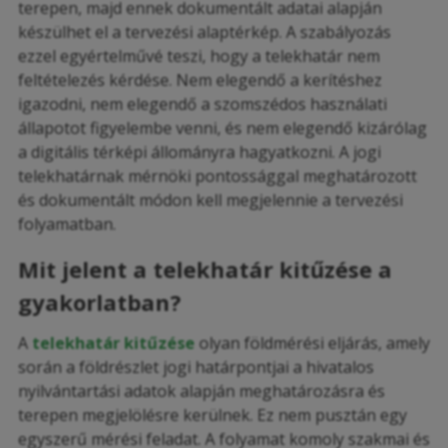
terepen, majd ennek dokumentált adatai alapján
készülhet el a tervezési alaptérkép. A szabályozás
ezzel egyértelművé teszi, hogy a telekhatár nem
feltételezés kérdése. Nem elegendő a kerítéshez
igazodni, nem elegendő a szomszédos használati
állapotot figyelembe venni, és nem elegendő kizárólag
a digitális térképi állományra hagyatkozni. A jogi
telekhatárnak mérnöki pontossággal meghatározott
és dokumentált módon kell megjelennie a tervezési
folyamatban.
Mit jelent a telekhatár kitűzése a
gyakorlatban?
A
telekhatár kitűzése
olyan földmérési eljárás, amely
során a földrészlet jogi határpontjai a hivatalos
nyilvántartási adatok alapján meghatározásra és
terepen megjelölésre kerülnek. Ez nem pusztán egy
egyszerű mérési feladat. A folyamat komoly szakmai és