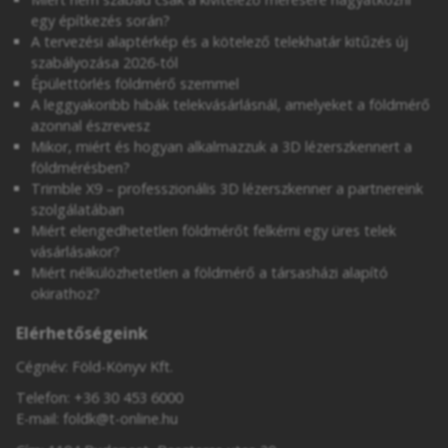
egy építkezés során?
A tervezési alaptérkép és a kötelező telekhatár kitűzés új
szabályozása 2026-tól
Épülettörlés földmérő szemmel
A leggyakoribb hibák telekvásárlásnál, amelyeket a földmérő
azonnal észrevesz
Mikor, miért és hogyan alkalmazzuk a 3D lézerszkennert a
földmérésben?
Trimble X9 – professzionális 3D lézerszkenner a partnereink
szolgálatában
Miért elengedhetetlen földmérőt felkérni egy üres telek
vásárlásakor?
Miért nélkülözhetetlen a földmérő a társasházi alapító
okirathoz?
Elérhetőségeink
Cégnév: Föld-Könyv Kft.
Telefon:
+36 30 453 6000
E-mail:
foldk@t-online.hu