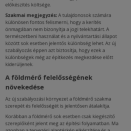
előkészítés költsége.
Szakmai megjegyzés:
A tulajdonosok számára
különösen fontos felismerni, hogy a kerítés
önmagában nem bizonyítja a jogi telekhatárt. A
természetbeni használat és a nyilvántartási állapot
között sok esetben jelentős különbség lehet. Az új
szabályozás éppen azt biztosítja, hogy ezek a
különbségek még az építkezés megkezdése előtt
kiderüljenek.
A földmérő felelősségének
növekedése
Az új szabályozási környezet a földmérő szakma
szerepét és felelősségét is jelentősen átalakítja.
Korábban a földmérő sok esetben csak kiegészítő
szereplőként jelent meg az építési folyamatban. Ma
azonban a tervezési alaptérkép elkészítése és a