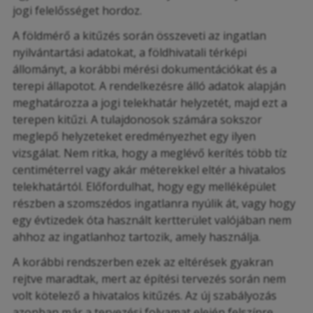
jogi felelősséget hordoz.
A földmérő a kitűzés során összeveti az ingatlan
nyilvántartási adatokat, a földhivatali térképi
állományt, a korábbi mérési dokumentációkat és a
terepi állapotot. A rendelkezésre álló adatok alapján
meghatározza a jogi telekhatár helyzetét, majd ezt a
terepen kitűzi. A tulajdonosok számára sokszor
meglepő helyzeteket eredményezhet egy ilyen
vizsgálat. Nem ritka, hogy a meglévő kerítés több tíz
centiméterrel vagy akár méterekkel eltér a hivatalos
telekhatártól. Előfordulhat, hogy egy melléképület
részben a szomszédos ingatlanra nyúlik át, vagy hogy
egy évtizedek óta használt kertterület valójában nem
ahhoz az ingatlanhoz tartozik, amely használja.
A korábbi rendszerben ezek az eltérések gyakran
rejtve maradtak, mert az építési tervezés során nem
volt kötelező a hivatalos kitűzés. Az új szabályozás
azonban már a tervezési folyamat elején felszínre