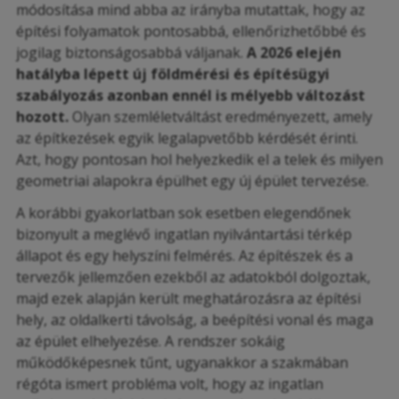
módosítása mind abba az irányba mutattak, hogy az
építési folyamatok pontosabbá, ellenőrizhetőbbé és
jogilag biztonságosabbá váljanak.
A 2026 elején
hatályba lépett új földmérési és építésügyi
szabályozás azonban ennél is mélyebb változást
hozott.
Olyan szemléletváltást eredményezett, amely
az építkezések egyik legalapvetőbb kérdését érinti.
Azt, hogy pontosan hol helyezkedik el a telek és milyen
geometriai alapokra épülhet egy új épület tervezése.
A korábbi gyakorlatban sok esetben elegendőnek
bizonyult a meglévő ingatlan nyilvántartási térkép
állapot és egy helyszíni felmérés. Az építészek és a
tervezők jellemzően ezekből az adatokból dolgoztak,
majd ezek alapján került meghatározásra az építési
hely, az oldalkerti távolság, a beépítési vonal és maga
az épület elhelyezése. A rendszer sokáig
működőképesnek tűnt, ugyanakkor a szakmában
régóta ismert probléma volt, hogy az ingatlan