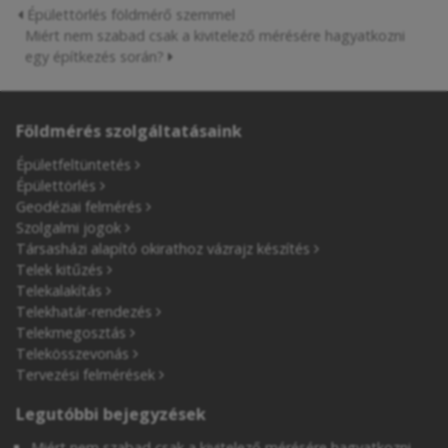
Épülettörlés földmérő szemmel
Miért nem szabad csak a kivitelező mérésére hagyatkozni
egy építkezés során?
Földmérés szolgáltatásaink
Épületfeltüntetés
Épülettörlés
Geodéziai felmérés
Szolgalmi jogok
Társasházi alapító okirathoz vázrajz készítés
Telek kitűzés
Telekalakítás
Telekhatár-rendezés
Telekmegosztás
Telekösszevonás
Tervezési felmérések
Legutóbbi bejegyzések
Miért nem szabad csak a kivitelező mérésére hagyatkozni