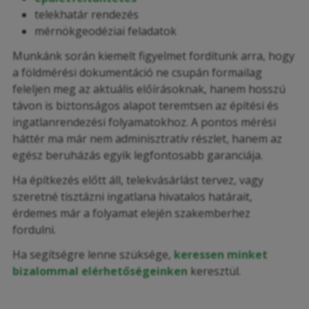
telekhatár rendezés
mérnökgeodéziai feladatok
Munkánk során kiemelt figyelmet fordítunk arra, hogy
a földmérési dokumentáció ne csupán formailag
feleljen meg az aktuális előírásoknak, hanem hosszú
távon is biztonságos alapot teremtsen az építési és
ingatlanrendezési folyamatokhoz. A pontos mérési
háttér ma már nem adminisztratív részlet, hanem az
egész beruházás egyik legfontosabb garanciája.
Ha építkezés előtt áll, telekvásárlást tervez, vagy
szeretné tisztázni ingatlana hivatalos határait,
érdemes már a folyamat elején szakemberhez
fordulni.
Ha segítségre lenne szüksége,
keressen minket
bizalommal elérhetőségeinken
keresztül.