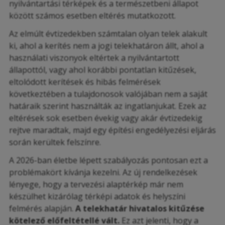
nyilvántartási térképek és a természetbeni állapot
között számos esetben eltérés mutatkozott.
Az elmúlt évtizedekben számtalan olyan telek alakult
ki, ahol a kerítés nem a jogi telekhatáron állt, ahol a
használati viszonyok eltértek a nyilvántartott
állapottól, vagy ahol korábbi pontatlan kitűzések,
eltolódott kerítések és hibás felmérések
következtében a tulajdonosok valójában nem a saját
határaik szerint használták az ingatlanjukat. Ezek az
eltérések sok esetben évekig vagy akár évtizedekig
rejtve maradtak, majd egy építési engedélyezési eljárás
során kerültek felszínre.
A 2026-ban életbe lépett szabályozás pontosan ezt a
problémakört kívánja kezelni. Az új rendelkezések
lényege, hogy a tervezési alaptérkép már nem
készülhet kizárólag térképi adatok és helyszíni
felmérés alapján.
A telekhatár hivatalos kitűzése
kötelező előfeltétellé vált.
Ez azt jelenti, hogy a