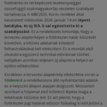
földmérési és térképészeti tevékenységgel
összefüggő szakmagyakorlás részletes szabályait
tartalmazza. A 448/2025. Korm. rendelet által
bevezetett módosítás 2026. január 14-én
lépett
hatályba, és új 9/A. §-sal egészítette ki a
szabályozást
. Ez a rendelkezés kimondja, hogy a
tervezési alaptérképet a földrészlet határ kitűzését
követően, a kitűzés adatainak kötelező
felhasználásával kell elkészíteni. Ez a mondat első
olvasásra egyszerű technikai előírásnak tűnhet,
valójában azonban teljesen új alapokra helyezi az
építési előkészítést.
Korábban a tervezési alaptérkép elkészítése során a
földmérő
a rendelkezésre álló nyilvántartási adatok
és a helyszíni állapot alapján dolgozott. Mostantól
azonban a folyamat első kötelező lépése maga a
telekhatár kitűzése lett. Ez azt jelenti, hogy a
földrészlet jogi határát először fizikailag ki kell jelölni a