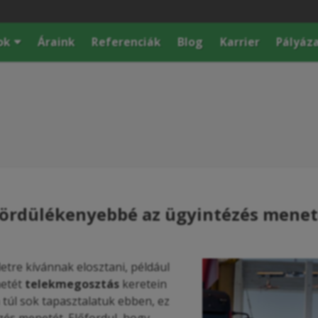
ok
Áraink
Referenciák
Blog
Karrier
Pályáz
gördülékenyebbé az ügyintézés menet
letre kívánnak elosztani, például
netét
telekmegosztás
keretein
n túl sok tapasztalatuk ebben, ez