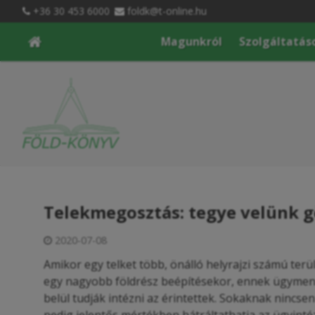
+36 30 453 6000
foldk@t-online.hu
Magunkról
Szolgáltatás
Telekmegosztás: tegye velünk 
2020-07-08
Amikor egy telket több, önálló helyrajzi számú terü
egy nagyobb földrész beépítésekor, ennek ügyme
belül tudják intézni az érintettek. Sokaknak nincse