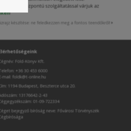
mas, ügyfélközpontú szolgáltatással várjuk az
nken
!
ázrajz készítése: ne feledkezzen meg a fontos teendőkről!
Elérhetőségeink
Cégnév: Föld-Könyv Kft.
Telefon:
+36 30 453 6000
E-mail:
foldk@t-online.hu
Cím: 1194 Budapest, Beszterce utca 20.
Adószám: 13176642-2-43
Cégjegyzékszám: 01-09-722334
Céget bejegyző bíróság neve: Fővárosi Törvényszék
Cégbírósága