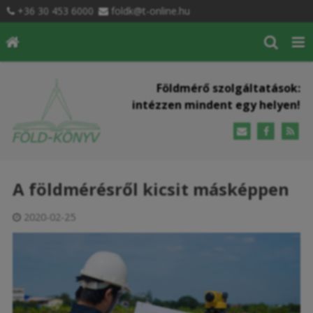
+36 30 453 6000
foldk@t-online.hu
Földmérő szolgáltatások:
intézzen mindent egy helyen!
A földmérésről kicsit másképpen
2020-02-25