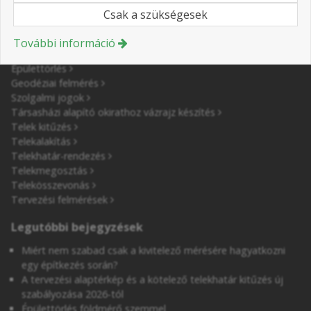
Csak a szükségesek
Földmérés szolgáltatásaink
További információ
Épületfeltüntetés
Épülettörlés
Geodéziai felmérés
Szolgalmi jogok
Társasházi alapító okirathoz vázrajz készítés
Telek kitűzés
Telekalakítás
Telekhatár-rendezés
Telekmegosztás
Telekösszevonás
Tervezési felmérések
Legutóbbi bejegyzések
Miért nem szabad csak a kivitelező mérésére hagyatkozni
egy építkezés során?
A tervezési alaptérkép és a kötelező telekhatár kitűzés új
szabályozása 2026-tól
Épülettörlés földmérő szemmel