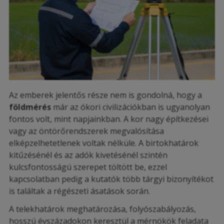
Az emberek jelentős része nem is gondolná, hogy a
földmérés
már az ókori civilizációkban is ugyanolyan
fontos volt, mint napjainkban. A kor nagy építkezései
vagy az öntörőrendszerek megvalósítása
elképzelhetetlenek voltak nélküle. A birtokhatárok
kitűzésénél és az adók kivetésénél szintén
kulcsfontosságú szerepet töltött be, ezzel
kapcsolatban pedig a kutatók több tárgyi bizonyítékot
is találtak a régészeti ásatások során.
A telekhatárok meghatározása, folyószabályozás,
hosszú évszázadokon keresztül a mérnökök feladata