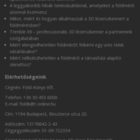
A leggyakoribb hibák telekvásárlásnál, amelyeket a földmérő
azonnal észrevesz
Mikor, miért és hogyan alkalmazzuk a 3D lézerszkennert a
földmérésben?
Trimble X9 – professzionális 3D lézerszkenner a partnereink
szolgálatában
Miért elengedhetetlen földmérőt felkérni egy üres telek
vásárlásakor?
Miért nélkülözhetetlen a földmérő a társasházi alapító
okirathoz?
Elérhetőségeink
Cégnév: Föld-Könyv Kft.
Telefon:
+36 30 453 6000
E-mail:
foldk@t-online.hu
Cím: 1194 Budapest, Beszterce utca 20.
Adószám: 13176642-2-43
Cégjegyzékszám: 01-09-722334