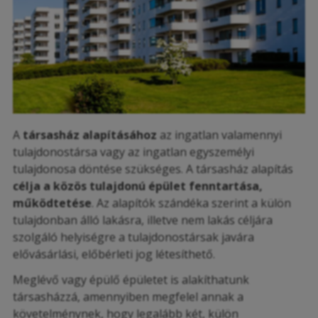
A
társasház alapításához
az ingatlan valamennyi
tulajdonostársa vagy az ingatlan egyszemélyi
tulajdonosa döntése szükséges. A társasház alapítás
célja a közös tulajdonú épület fenntartása,
működtetése
. Az alapítók szándéka szerint a külön
tulajdonban álló lakásra, illetve nem lakás céljára
szolgáló helyiségre a tulajdonostársak javára
elővásárlási, előbérleti jog létesíthető.
Meglévő vagy épülő épületet is alakíthatunk
társasházzá, amennyiben megfelel annak a
követelménynek, hogy legalább két, külön