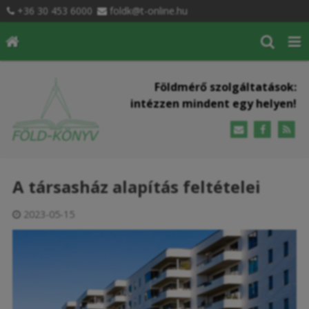
+36 30 453 6000
foldk@t-online.hu
Földmérő szolgáltatások:
intézzen mindent egy helyen!
A társasház alapítás feltételei
2023-05-15