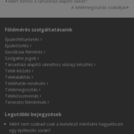
Miért fontos a társasházi alapító okirat?
A telekmegosztás szabályai
Földmérés szolgáltatásaink
Épületfeltüntetés
Épülettörlés
Geodéziai felmérés
Szolgalmi jogok
Társasházi alapító okirathoz vázrajz készítés
Telek kitűzés
Telekalakítás
Telekhatár-rendezés
Telekmegosztás
Telekösszevonás
Tervezési felmérések
Legutóbbi bejegyzések
Miért nem szabad csak a kivitelező mérésére hagyatkozni
egy építkezés során?