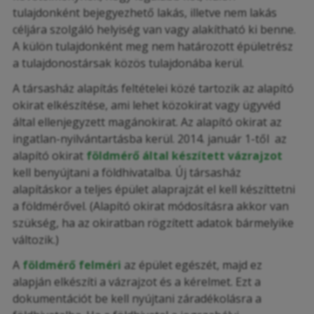
tulajdonként bejegyezhető lakás, illetve nem lakás
céljára szolgáló helyiség van vagy alakítható ki benne.
A külön tulajdonként meg nem határozott épületrész
a tulajdonostársak közös tulajdonába kerül.
A társasház alapítás feltételei közé tartozik az alapító
okirat elkészítése, ami lehet közokirat vagy ügyvéd
által ellenjegyzett magánokirat. Az alapító okirat az
ingatlan-nyilvántartásba kerül. 2014. január 1-től az
alapító okirat
földmérő által készített vázrajzot
kell benyújtani a földhivatalba. Új társasház
alapításkor a teljes épület alaprajzát el kell készíttetni
a földmérővel. (Alapító okirat módosításra akkor van
szükség, ha az okiratban rögzített adatok bármelyike
változik.)
A
földmérő felméri
az épület egészét, majd ez
alapján elkészíti a vázrajzot és a kérelmet. Ezt a
dokumentációt be kell nyújtani záradékolásra a