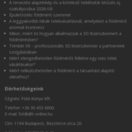
A tervezési alaptérkép és a kötelező telekhatár kitűzés új
szabályozása 2026-tól
Épülettörlés földmérő szemmel
A leggyakoribb hibák telekvásárlásnál, amelyeket a földmérő
azonnal észrevesz
Mikor, miért és hogyan alkalmazzuk a 3D lézerszkennert a
földmérésben?
Trimble X9 – professzionális 3D lézerszkenner a partnereink
szolgálatában
Miért elengedhetetlen földmérőt felkérni egy üres telek
vásárlásakor?
Miért nélkülözhetetlen a földmérő a társasházi alapító
okirathoz?
Elérhetőségeink
Cégnév: Föld-Könyv Kft.
Telefon:
+36 30 453 6000
E-mail:
foldk@t-online.hu
Cím: 1194 Budapest, Beszterce utca 20.