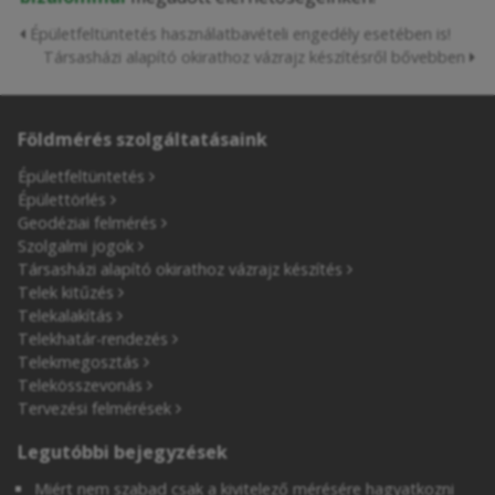
Épületfeltüntetés használatbavételi engedély esetében is!
Társasházi alapító okirathoz vázrajz készítésről bővebben
Földmérés szolgáltatásaink
Épületfeltüntetés
Épülettörlés
Geodéziai felmérés
Szolgalmi jogok
Társasházi alapító okirathoz vázrajz készítés
Telek kitűzés
Telekalakítás
Telekhatár-rendezés
Telekmegosztás
Telekösszevonás
Tervezési felmérések
Legutóbbi bejegyzések
Miért nem szabad csak a kivitelező mérésére hagyatkozni