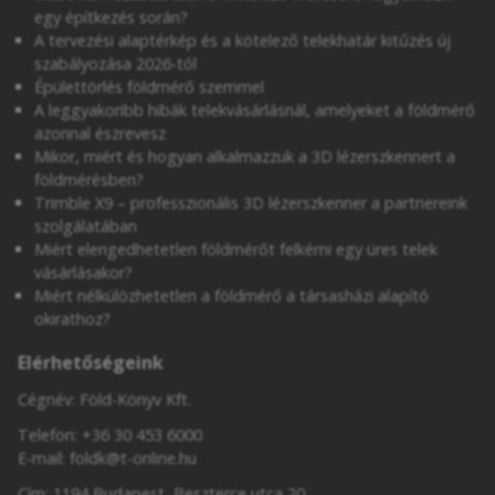
egy építkezés során?
A tervezési alaptérkép és a kötelező telekhatár kitűzés új
szabályozása 2026-tól
Épülettörlés földmérő szemmel
A leggyakoribb hibák telekvásárlásnál, amelyeket a földmérő
azonnal észrevesz
Mikor, miért és hogyan alkalmazzuk a 3D lézerszkennert a
földmérésben?
Trimble X9 – professzionális 3D lézerszkenner a partnereink
szolgálatában
Miért elengedhetetlen földmérőt felkérni egy üres telek
vásárlásakor?
Miért nélkülözhetetlen a földmérő a társasházi alapító
okirathoz?
Elérhetőségeink
Cégnév: Föld-Könyv Kft.
Telefon:
+36 30 453 6000
E-mail:
foldk@t-online.hu
Cím: 1194 Budapest, Beszterce utca 20.