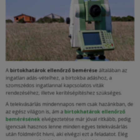
A
birtokhatárok ellenőrző bemérése
általában az
ingatlan adás-vételhez, a birtokba adáshoz, a
szomszédos ingatlannal kapcsolatos viták
rendezéséhez, illetve kerítésépítéshez szükséges.
A telekvásárlás mindennapos nem csak hazánkban, de
az egész világon is, ám a
birtokhatárok ellenőrző
bemérésének
elvégeztetése már jóval ritkább, pedig
igencsak hasznos lenne minden egyes telekvásárlás
után földmérőt hívni, aki elvégzi ezt a feladatot. Elég