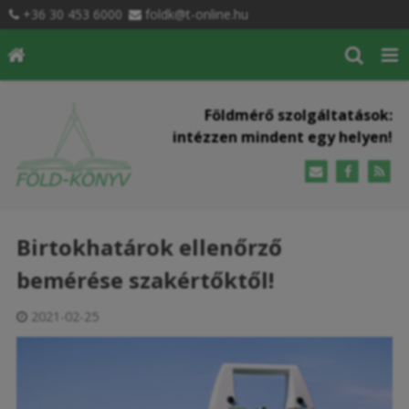
+36 30 453 6000
foldk@t-online.hu
Földmérő szolgáltatások:
intézzen mindent egy helyen!
Birtokhatárok ellenőrző
bemérése szakértőktől!
2021-02-25