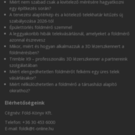
Miért nem szabad csak a kivitelező mérésére hagyatkozni
egy építkezés során?
A tervezési alaptérkép és a kötelező telekhatár kitűzés új
szabályozása 2026-tól
Épülettörlés földmérő szemmel
A leggyakoribb hibák telekvásárlásnál, amelyeket a földmérő
azonnal észrevesz
Mikor, miért és hogyan alkalmazzuk a 3D lézerszkennert a
földmérésben?
Trimble X9 – professzionális 3D lézerszkenner a partnereink
szolgálatában
Miért elengedhetetlen földmérőt felkérni egy üres telek
vásárlásakor?
Miért nélkülözhetetlen a földmérő a társasházi alapító
okirathoz?
Elérhetőségeink
Cégnév: Föld-Könyv Kft.
Telefon:
+36 30 453 6000
E-mail:
foldk@t-online.hu