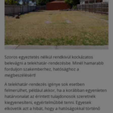
Szoros egyeztetés nélkül rendkívül kockázatos
belevágni a telekhatár-rendezésbe. Minél hamarabb
forduljon szakemberhez, hatósághoz a
megbeszélésért!
A telekhatár-rendezés igénye sok esetben
felmerülhet, például akkor, ha a korábban egyenleten
határvonalat az érintett tulajdonosok szeretnék
kiegyenesíteni, egyértelműbbé tenni. Egyesek
elkövetik azt a hibát, hogy a hatóságokkal történő