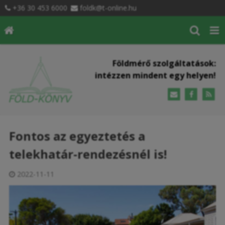
+36 30 453 6000
foldk@t-online.hu
Földmérő szolgáltatások:
intézzen mindent egy helyen!
Fontos az egyeztetés a
telekhatár-rendezésnél is!
2022-11-11