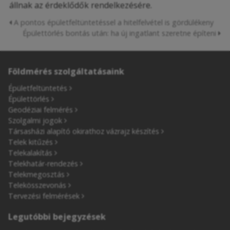
állnak az érdeklődők rendelkezésére.
A pontos épületfeltüntetéssel a hitelfelvétel is gördülékeny
Épülettörlés bontás után: ha új ingatlant szeretne építeni
Földmérés szolgáltatásaink
Épületfeltüntetés
Épülettörlés
Geodéziai felmérés
Szolgalmi jogok
Társasházi alapító okirathoz vázrajz készítés
Telek kitűzés
Telekalakítás
Telekhatár-rendezés
Telekmegosztás
Telekösszevonás
Tervezési felmérések
Legutóbbi bejegyzések