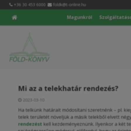
+36 30 453 6000
foldk@t-online.hu
Magunkról
Szolgáltatás
Mi az a telekhatár rendezés?
2023-03-10
Ha telkünk határait módosítani szeretnénk – pl. kie
telek területét növeljük a másik telekből elvett n
rendezést
kell kezdeményeznünk. Ilyenkor a két te