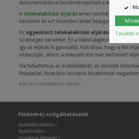
dokumentációval kezdeményezheti a
telekalakítás
Ma
A
telekalakítási eljárás
lehet normál vagy úgynevez
Minde
kérelmet és ezt követően lehet bejegyeztetni az ing
Az
egyesített telekalakítási eljárásnál
a telekal
További i
szükséges kérelmet. Ez a telektulajdonos számára e
így az eljárás is gyorsabb. Hátránya, hogy a két elj
elutasítják, akkor a második kör már befizetett eljárá
Ha felkeltettük az érdeklődését, és bővebb inform
feladattal, forduljon hozzánk bizalommal megadott
Mi az a telekalakítási eljárás?
Földmérés szolgáltatásaink
Épületfeltüntetés
Épülettörlés
Geodéziai felmérés