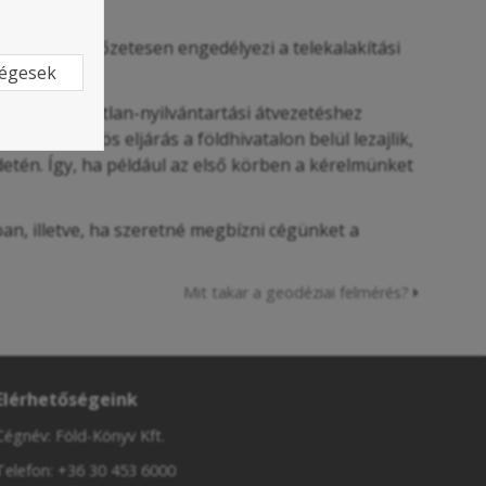
földhivatal előzetesen engedélyezi a telekalakítási
ségesek
k be az ingatlan-nyilvántartási átvezetéshez
ő kétkörös eljárás a földhivatalon belül lezajlik,
zdetén. Így, ha például az első körben a kérelmünket
an, illetve, ha szeretné megbízni cégünket a
Mit takar a geodéziai felmérés?
Elérhetőségeink
Cégnév: Föld-Könyv Kft.
Telefon:
+36 30 453 6000