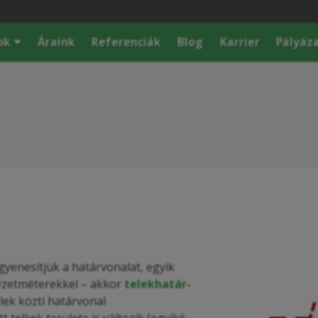
ok
Áraink
Referenciák
Blog
Karrier
Pályáz
gyenesítjük a határvonalat, egyik
égyzetméterekkel – akkor
telekhatár-
lek közti határvonal